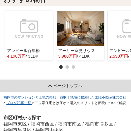
アンピール百年橋
アーサー室見サウスステージ
アンピール
4,190万円
/ 3LDK
3,980万円
/ 4LDK
2,590万円
/
ページトップへ
福岡市のマンションと土地の売却・買取｜地域に根差した太陽不動産株式会社
>
ブログ記事一覧
>
二世帯住宅とは何か？購入のメリットと節税について解説
市区町村から探す
福岡市東区
/
福岡市西区
/
福岡市南区
/
福岡市博多区
/
福岡市早良区
/
福岡市中央区