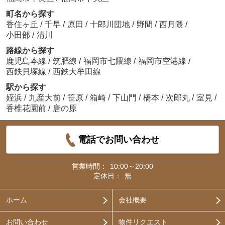
町名から探す
香住ヶ丘
/
千早
/
原田
/
十郎川団地
/
野間
/
西月隈
/
小田部
/
清川
路線から探す
鹿児島本線
/
筑肥線
/
福岡市七隈線
/
福岡市空港線
/
西鉄貝塚線
/
西鉄大牟田線
駅から探す
姪浜
/
九産大前
/
笹原
/
箱崎
/
下山門
/
橋本
/
次郎丸
/
室見
/
香椎花園前
/
唐の原
電話でお問い合わせ
営業時間：
10:00～20:00
定休日：
無
ホーム
会社概要
お問い合わせ
物件リクエスト