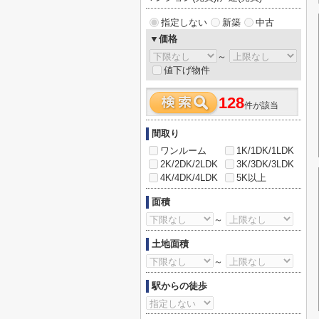
指定しない
新築
中古
▼価格
～
値下げ物件
128
件が該当
間取り
ワンルーム
1K/1DK/1LDK
2K/2DK/2LDK
3K/3DK/3LDK
4K/4DK/4LDK
5K以上
面積
～
土地面積
～
駅からの徒歩