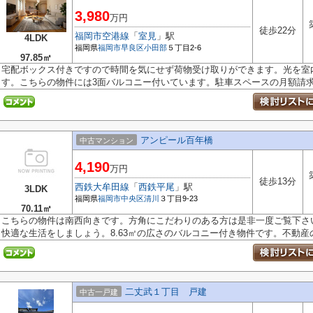
3,980
万円
徒歩22分
福岡市空港線
「
室見
」駅
4LDK
福岡県
福岡市早良区
小田部
５丁目2-6
97.85㎡
宅配ボックス付きですので時間を気にせず荷物受け取りができます。光を室
す。こちらの物件には3面バルコニー付いています。駐車スペースの月額請求額
アンピール百年橋
中古マンション
4,190
万円
徒歩13分
西鉄大牟田線
「
西鉄平尾
」駅
3LDK
福岡県
福岡市中央区
清川
３丁目9-23
70.11㎡
こちらの物件は南西向きです。方角にこだわりのある方は是非一度ご覧下さい。
快適な生活をしましょう。8.63㎡の広さのバルコニー付き物件です。不動産の.
二丈武１丁目 戸建
中古一戸建