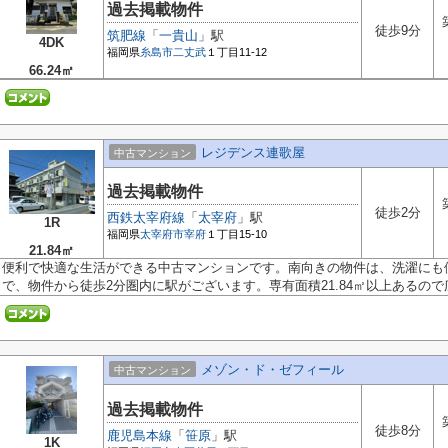
過去掲載物件
徒歩9分
筑肥線
「
一貴山
」駅
4DK
福岡県
糸島市
二丈武
１丁目11-12
66.24㎡
レジデンス連歌屋
中古マンション
過去掲載物件
徒歩2分
西鉄太宰府線
「
太宰府
」駅
1R
福岡県
太宰府市
宰府
１丁目15-10
21.84㎡
便利で快適な生活ができる中古マンションです。南向きの物件は、洗濯にも
で、物件から徒歩2分圏内に駅がございます。専有面積21.84㎡以上あるので広々
メゾン・ド・ゼフィール
中古マンション
過去掲載物件
徒歩8分
鹿児島本線
「
笹原
」駅
1K