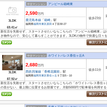
アンピール箱崎東
中古マンション
2,590
万円
徒歩23分
鹿児島本線
「
箱崎
」駅
3LDK
福岡県
福岡市東区
原田
４丁目30-27
69.41㎡
新生活を失敗せず、スタートさせたいならこちらの「アンピール箱崎東」は
き物件なので、安心して暮らすことができます。3LDKの物件で快適な日々を過
ホワイトパレス香住ヶ丘A
中古マンション
2,680
万円
徒歩11分
西鉄貝塚線
「
香椎花園前
」駅
3LDK
福岡県
福岡市東区
香住ヶ丘
５丁目5－10
87.92㎡
新生活を失敗せず、スタートさせたいならこちらの「ホワイトパレス香住ヶ
の音がない、最上階に位置するお部屋です。月額5000円で駐車場を利用するこ.