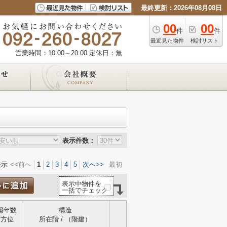
最終更新：2026年08月08日
00
00
件
件
最近見た物件
検討リスト
営業時間：10:00～20:00
定休日：無
表示件数：
表示
<<前へ
1
2
3
4
5
次へ>>
最初
表示中物件を
一括でチェック
築年数
構造
方位
所在階 / （階建）