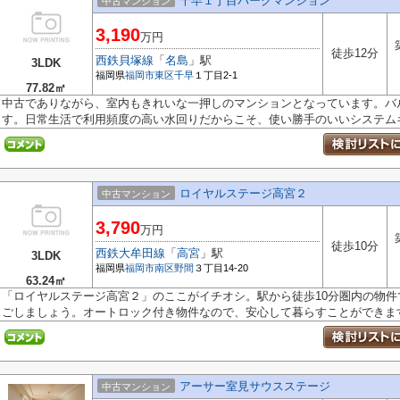
千早１丁目パークマンション
中古マンション
3,190
万円
徒歩12分
西鉄貝塚線
「
名島
」駅
3LDK
福岡県
福岡市東区
千早
１丁目2-1
77.82㎡
中古でありながら、室内もきれいな一押しのマンションとなっています。バルコ
す。日常生活で利用頻度の高い水回りだからこそ、使い勝手のいいシステムキ.
ロイヤルステージ高宮２
中古マンション
3,790
万円
徒歩10分
西鉄大牟田線
「
高宮
」駅
3LDK
福岡県
福岡市南区
野間
３丁目14-20
63.24㎡
「ロイヤルステージ高宮２」のここがイチオシ。駅から徒歩10分圏内の物件
ごしましょう。オートロック付き物件なので、安心して暮らすことができます.
アーサー室見サウスステージ
中古マンション