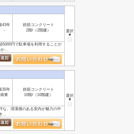
築43年
鉄筋コンクリート
-
2階/（2階建）
選択
▼
5000円で駐車場を利用することが
...
築35年
鉄筋コンクリート
南東
10階/（10階建）
選択
▼
評な、清潔感のある室内が魅力の中
..