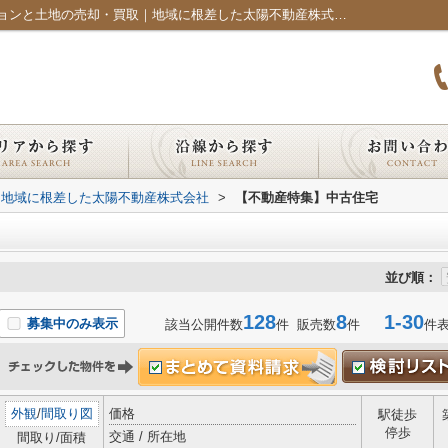
【不動産特集】中古住宅｜福岡市のマンションと土地の売却・買取｜地域に根差した太陽不動産株式会社
｜地域に根差した太陽不動産株式会社
>
【不動産特集】中古住宅
並び順：
128
8
1-30
募集中のみ表示
該当公開件数
件 販売数
件
件
外観
/
間取り図
価格
駅徒歩
停歩
交通 / 所在地
間取り/面積