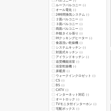
バルコニー
(-)
ルーフバルコニー
(-)
オール電化
(-)
24時間換気システム
(-)
２面バルコニー
(-)
３面バルコニー
(-)
両面バルコニー
(-)
外観タイル張り
(-)
IHクッキングヒーター
(-)
食器洗い乾燥機
(-)
システムキッチン
(-)
対面式キッチン
(-)
アイランドキッチン
(-)
追焚機能浴室
(-)
浴室乾燥機
(-)
床暖房
(-)
ウォークインクロゼット
(-)
CS
(-)
BS
(-)
CATV
(-)
インターネット対応
(-)
オートロック
(-)
TVモニタ付インターホン
(-)
宅配ボックス
(-)