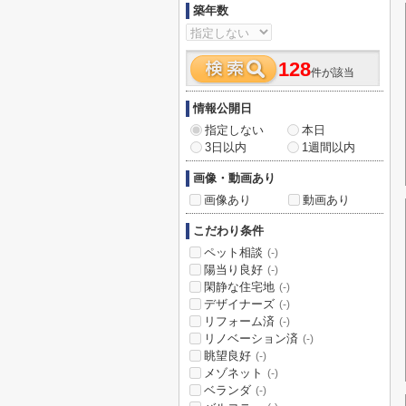
築年数
128
件が該当
情報公開日
指定しない
本日
3日以内
1週間以内
画像・動画あり
画像あり
動画あり
こだわり条件
ペット相談
(-)
陽当り良好
(-)
閑静な住宅地
(-)
デザイナーズ
(-)
リフォーム済
(-)
リノベーション済
(-)
眺望良好
(-)
メゾネット
(-)
ベランダ
(-)