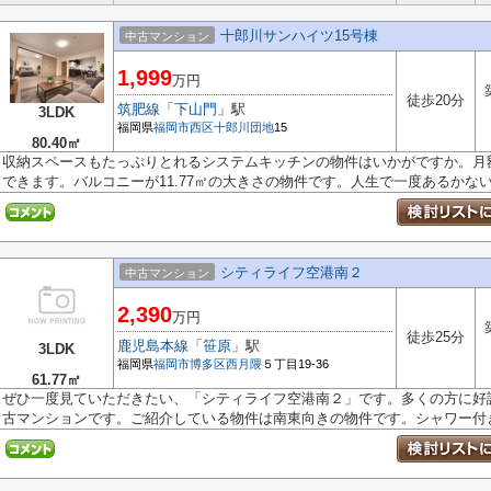
十郎川サンハイツ15号棟
中古マンション
1,999
万円
徒歩20分
筑肥線
「
下山門
」駅
3LDK
福岡県
福岡市西区
十郎川団地
15
80.40㎡
収納スペースもたっぷりとれるシステムキッチンの物件はいかがですか。月額
できます。バルコニーが11.77㎡の大きさの物件です。人生で一度あるかないか
シティライフ空港南２
中古マンション
2,390
万円
徒歩25分
鹿児島本線
「
笹原
」駅
3LDK
福岡県
福岡市博多区
西月隈
５丁目19-36
61.77㎡
ぜひ一度見ていただきたい、「シティライフ空港南２」です。多くの方に好
古マンションです。ご紹介している物件は南東向きの物件です。シャワー付き.