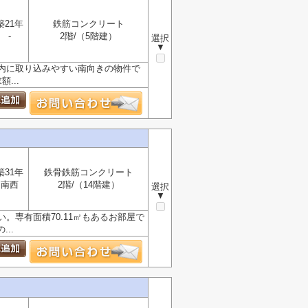
築21年
鉄筋コンクリート
-
2階/（5階建）
選択
▼
内に取り込みやすい南向きの物件で
...
築31年
鉄骨鉄筋コンクリート
南西
2階/（14階建）
選択
▼
専有面積70.11㎡もあるお部屋で
..