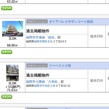
63.22㎡
ダイアパレスサザンコート姪浜
中古マンション
過去掲載物件
徒歩23分
福岡市空港線
「
姪浜
」駅
3LDK
福岡県
福岡市西区
石丸
２丁目13-3
68.00㎡
リーベスト小笹
中古マンション
過去掲載物件
徒歩21分
福岡市七隈線
「
六本松
」駅
2LDK
福岡県
福岡市中央区
小笹
４丁目12-12
＋1S(納戸)
71.63㎡