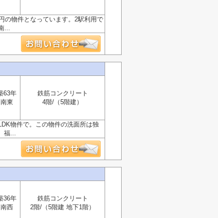
万円の物件となっています。2駅利用で
..
築63年
鉄筋コンクリート
南東
4階/（5階建）
LDK物件で。この物件の洗面所は独
...
築36年
鉄筋コンクリート
南西
2階/（5階建 地下1階）