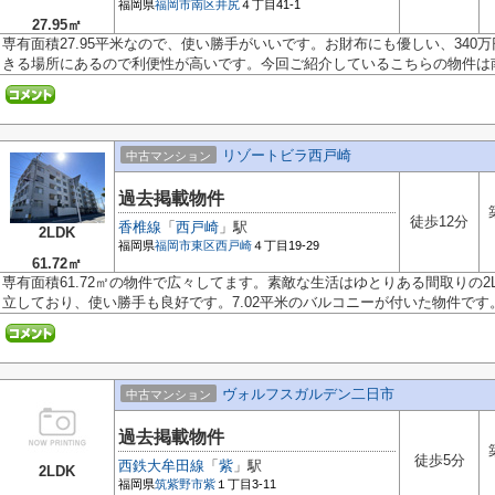
福岡県
福岡市南区
井尻
４丁目41-1
27.95㎡
専有面積27.95平米なので、使い勝手がいいです。お財布にも優しい、340
きる場所にあるので利便性が高いです。今回ご紹介しているこちらの物件は南.
リゾートビラ西戸崎
中古マンション
過去掲載物件
徒歩12分
香椎線
「
西戸崎
」駅
2LDK
福岡県
福岡市東区
西戸崎
４丁目19-29
61.72㎡
専有面積61.72㎡の物件で広々してます。素敵な生活はゆとりある間取りの2
立しており、使い勝手も良好です。7.02平米のバルコニーが付いた物件です。福
ヴォルフスガルデン二日市
中古マンション
過去掲載物件
徒歩5分
西鉄大牟田線
「
紫
」駅
2LDK
福岡県
筑紫野市
紫
１丁目3-11