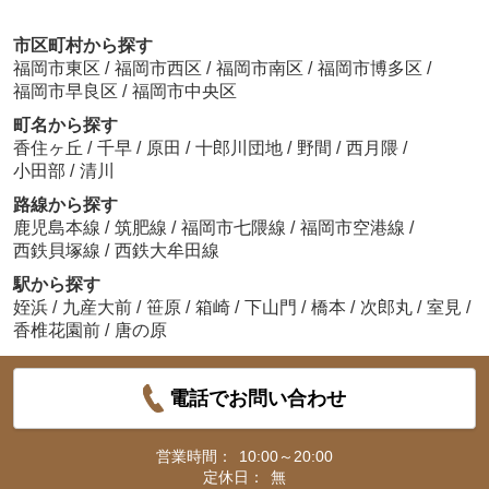
市区町村から探す
福岡市東区
/
福岡市西区
/
福岡市南区
/
福岡市博多区
/
福岡市早良区
/
福岡市中央区
町名から探す
香住ヶ丘
/
千早
/
原田
/
十郎川団地
/
野間
/
西月隈
/
小田部
/
清川
路線から探す
鹿児島本線
/
筑肥線
/
福岡市七隈線
/
福岡市空港線
/
西鉄貝塚線
/
西鉄大牟田線
駅から探す
姪浜
/
九産大前
/
笹原
/
箱崎
/
下山門
/
橋本
/
次郎丸
/
室見
/
香椎花園前
/
唐の原
電話でお問い合わせ
営業時間：
10:00～20:00
定休日：
無