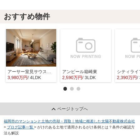
おすすめ物件
アーサー室見サウスステージ
アンピール箱崎東
シティライ
3,980万円
/ 4LDK
2,590万円
/ 3LDK
2,390万円
/
ページトップへ
福岡市のマンションと土地の売却・買取｜地域に根差した太陽不動産株式会社
>
ブログ記事一覧
>
がけのある土地で適用されるがけ条例とは？条件の確認方
法も解説