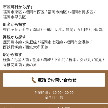
市区町村から探す
福岡市東区
/
福岡市西区
/
福岡市南区
/
福岡市博多区
/
福岡市早良区
町名から探す
香住ヶ丘
/
千早
/
原田
/
十郎川団地
/
野間
/
西月隈
/
小田部
路線から探す
鹿児島本線
/
筑肥線
/
福岡市七隈線
/
福岡市空港線
/
西鉄貝塚線
/
西鉄大牟田線
駅から探す
姪浜
/
九産大前
/
笹原
/
箱崎
/
下山門
/
橋本
/
次郎丸
/
室見
/
香椎花園前
/
唐の原
電話でお問い合わせ
営業時間：
10:00～20:00
定休日：
無