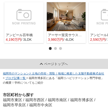
アンピール百年橋
アーサー室見サウスステージ
アンピール
4,190万円
/ 3LDK
3,980万円
/ 4LDK
2,590万円
/
ページトップへ
福岡市のマンションと土地の売却・買取｜地域に根差した太陽不動産株式会社
>
ブログ記事一覧
>
福岡市博多区にある「福岡リハビリテーション専門学校」
の概要！学科についてもご紹介
市区町村から探す
福岡市東区
/
福岡市西区
/
福岡市南区
/
福岡市博多区
/
福岡市早良区
/
福岡市中央区