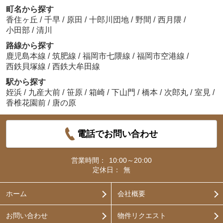
町名から探す
香住ヶ丘
/
千早
/
原田
/
十郎川団地
/
野間
/
西月隈
/
小田部
/
清川
路線から探す
鹿児島本線
/
筑肥線
/
福岡市七隈線
/
福岡市空港線
/
西鉄貝塚線
/
西鉄大牟田線
駅から探す
姪浜
/
九産大前
/
笹原
/
箱崎
/
下山門
/
橋本
/
次郎丸
/
室見
/
香椎花園前
/
唐の原
電話でお問い合わせ
営業時間：
10:00～20:00
定休日：
無
ホーム
会社概要
お問い合わせ
物件リクエスト