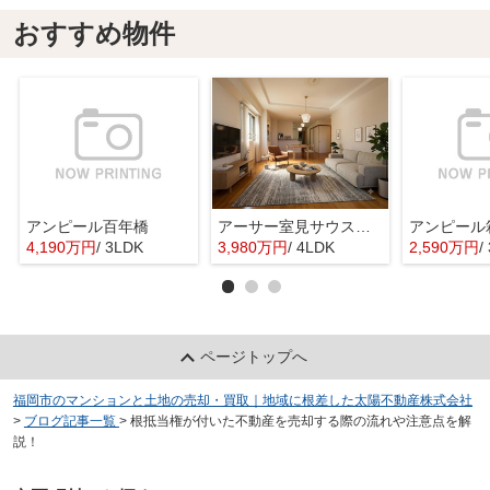
おすすめ物件
アンピール百年橋
アーサー室見サウスステージ
アンピール
4,190万円
/ 3LDK
3,980万円
/ 4LDK
2,590万円
/
ページトップへ
福岡市のマンションと土地の売却・買取｜地域に根差した太陽不動産株式会社
>
ブログ記事一覧
>
根抵当権が付いた不動産を売却する際の流れや注意点を解
説！