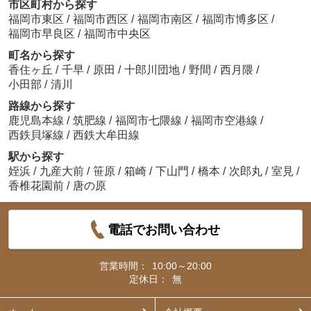
市区町村から探す
福岡市東区
/
福岡市西区
/
福岡市南区
/
福岡市博多区
/
福岡市早良区
/
福岡市中央区
町名から探す
香住ヶ丘
/
千早
/
原田
/
十郎川団地
/
野間
/
西月隈
/
小田部
/
清川
路線から探す
鹿児島本線
/
筑肥線
/
福岡市七隈線
/
福岡市空港線
/
西鉄貝塚線
/
西鉄大牟田線
駅から探す
姪浜
/
九産大前
/
笹原
/
箱崎
/
下山門
/
橋本
/
次郎丸
/
室見
/
香椎花園前
/
唐の原
電話でお問い合わせ
営業時間：
10:00～20:00
定休日：
無