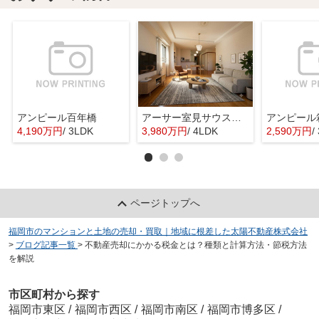
アンピール百年橋
アーサー室見サウスステージ
アンピール
4,190万円
/ 3LDK
3,980万円
/ 4LDK
2,590万円
/
ページトップへ
福岡市のマンションと土地の売却・買取｜地域に根差した太陽不動産株式会社
>
ブログ記事一覧
>
不動産売却にかかる税金とは？種類と計算方法・節税方法
を解説
市区町村から探す
福岡市東区
/
福岡市西区
/
福岡市南区
/
福岡市博多区
/