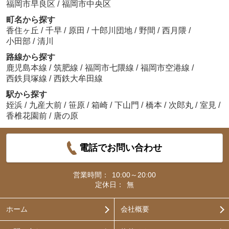
福岡市早良区
/
福岡市中央区
町名から探す
香住ヶ丘
/
千早
/
原田
/
十郎川団地
/
野間
/
西月隈
/
小田部
/
清川
路線から探す
鹿児島本線
/
筑肥線
/
福岡市七隈線
/
福岡市空港線
/
西鉄貝塚線
/
西鉄大牟田線
駅から探す
姪浜
/
九産大前
/
笹原
/
箱崎
/
下山門
/
橋本
/
次郎丸
/
室見
/
香椎花園前
/
唐の原
電話でお問い合わせ
営業時間：
10:00～20:00
定休日：
無
ホーム
会社概要