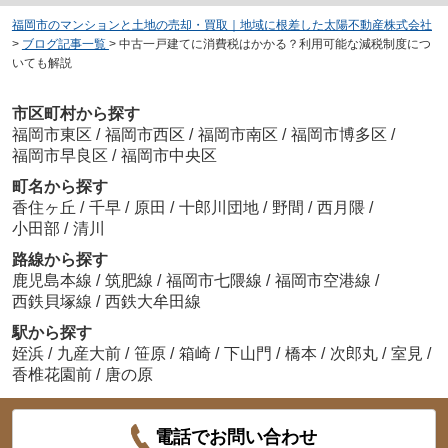
福岡市のマンションと土地の売却・買取｜地域に根差した太陽不動産株式会社
>
ブログ記事一覧
>
中古一戸建てに消費税はかかる？利用可能な減税制度につ
いても解説
市区町村から探す
福岡市東区
/
福岡市西区
/
福岡市南区
/
福岡市博多区
/
福岡市早良区
/
福岡市中央区
町名から探す
香住ヶ丘
/
千早
/
原田
/
十郎川団地
/
野間
/
西月隈
/
小田部
/
清川
路線から探す
鹿児島本線
/
筑肥線
/
福岡市七隈線
/
福岡市空港線
/
西鉄貝塚線
/
西鉄大牟田線
駅から探す
姪浜
/
九産大前
/
笹原
/
箱崎
/
下山門
/
橋本
/
次郎丸
/
室見
/
香椎花園前
/
唐の原
電話でお問い合わせ