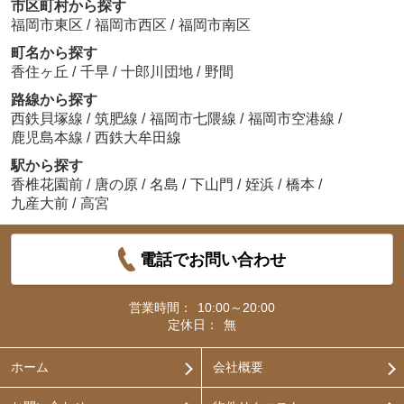
市区町村から探す
福岡市東区
/
福岡市西区
/
福岡市南区
町名から探す
香住ヶ丘
/
千早
/
十郎川団地
/
野間
路線から探す
西鉄貝塚線
/
筑肥線
/
福岡市七隈線
/
福岡市空港線
/
鹿児島本線
/
西鉄大牟田線
駅から探す
香椎花園前
/
唐の原
/
名島
/
下山門
/
姪浜
/
橋本
/
九産大前
/
高宮
電話でお問い合わせ
営業時間：
10:00～20:00
定休日：
無
ホーム
会社概要