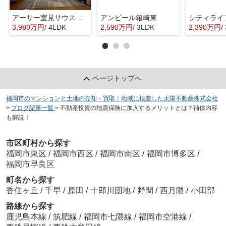
アーサー室見サウスステージ
アンピール箱崎東
シティライ
3,980万円
/ 4LDK
2,590万円
/ 3LDK
2,390万円
/
ページトップへ
福岡市のマンションと土地の売却・買取｜地域に根差した太陽不動産株式会社
>
ブログ記事一覧
>
不動産投資の地震保険に加入するメリットとは？補償内容
も解説！
市区町村から探す
福岡市東区
/
福岡市西区
/
福岡市南区
/
福岡市博多区
/
福岡市早良区
町名から探す
香住ヶ丘
/
千早
/
原田
/
十郎川団地
/
野間
/
西月隈
/
小田部
路線から探す
鹿児島本線
/
筑肥線
/
福岡市七隈線
/
福岡市空港線
/