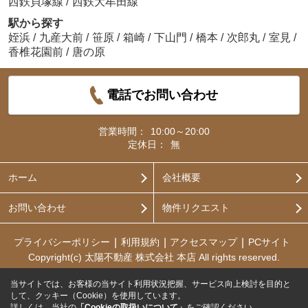
西鉄貝塚線
/
西鉄大牟田線
駅から探す
姪浜
/
九産大前
/
笹原
/
箱崎
/
下山門
/
橋本
/
次郎丸
/
室見
/
香椎花園前
/
唐の原
電話でお問い合わせ
営業時間：
10:00～20:00
定休日：
無
ホーム
会社概要
お問い合わせ
物件リクエスト
プライバシーポリシー
利用規約
アクセスマップ
PCサイト
Copyright(c) 太陽不動産 株式会社 本店 All rights reserved.
当サイトでは、お客様の当サイト利用状況把握、サービス向上検討を目的と
して、クッキー（Cookie）を使用しています。
詳しくは、当社の
「Cookieの取扱いについて」
をご確認ください。