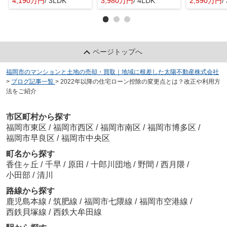
4,190万円
/ 3LDK
3,980万円
/ 4LDK
2,590万円
/
ページトップへ
福岡市のマンションと土地の売却・買取｜地域に根差した太陽不動産株式会社
>
ブログ記事一覧
>
2022年以降の住宅ローン控除の変更点とは？改正や利用方
法をご紹介
市区町村から探す
福岡市東区
/
福岡市西区
/
福岡市南区
/
福岡市博多区
/
福岡市早良区
/
福岡市中央区
町名から探す
香住ヶ丘
/
千早
/
原田
/
十郎川団地
/
野間
/
西月隈
/
小田部
/
清川
路線から探す
鹿児島本線
/
筑肥線
/
福岡市七隈線
/
福岡市空港線
/
西鉄貝塚線
/
西鉄大牟田線