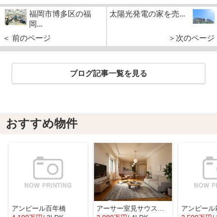
福岡市博多区の福
太陽光発電の家を売...
岡...
＜ 前のページ
＞次のページ
ブログ記事一覧を見る
おすすめ物件
アンピール百年橋
アーサー室見サウスステージ
アンピール