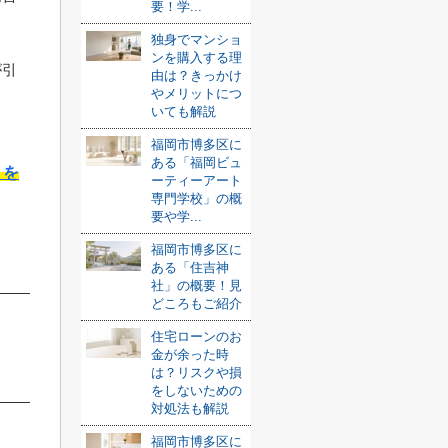
要！学...
独身でマンショ
ンを購入する理
が引
由は？きっかけ
やメリットにつ
いても解説
福岡市博多区に
ある「福岡ビュ
トを
ーティーアート
専門学校」の概
要や学...
福岡市博多区に
ある「住吉神
社」の概要！見
どころもご紹介
住宅ローンのお
金が余った時
は？リスクや損
をしないための
対処法も解説
福岡市博多区に