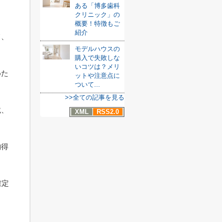
ある「博多歯科
クリニック」の
概要！特徴もご
紹介
て、
モデルハウスの
購入で失敗しな
いコツは？メリ
めた
ットや注意点に
ついて...
>>全ての記事を見る
載、
XML
RSS2.0
納得
確定