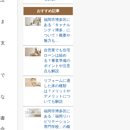
おすすめ記事
福岡市博多区に
しま
ある「キャナル
シティ博多」に
ついて！概要や
魅力も...
て支
自営業でも住宅
ローンは組め
る？審査準備の
と
ポイントや注意
点も解説
スで
リフォームに適
した床の種類
は？メリットや
とな
デメリットにつ
いても解説
福岡市博多区に
ある「福岡リハ
明書
ビリテーション
専門学校」の概
場合