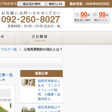
陽不動産株式会社
最終更新：2026年08月09日
00
00
件
件
最近見た物件
検討リスト
営業時間：10:00～20:00
定休日：無
フブログ一覧
>
土地売買契約の流れとは？
最新記事
記事一覧
 ≫
福岡市博多区に
ある「ブックス
クリニック福
！
岡」の概要！診
療内容も...
23-09-05
固定資産税はマ
ンションと一戸