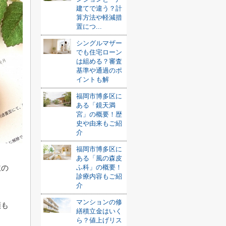
建てで違う？計
算方法や軽減措
置につ...
シングルマザー
でも住宅ローン
は組める？審査
基準や通過のポ
イントも解
福岡市博多区に
ある「鏡天満
宮」の概要！歴
史や由来もご紹
介
福岡市博多区に
ある「風の森皮
主の
ふ科」の概要！
診療内容もご紹
介
マンションの修
類も
繕積立金はいく
ら？値上げリス