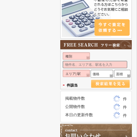
種別
エリア| 駅
価格
面積
-
件該当
掲載物件数
件
公開物件数
件
本日の更新件数
件