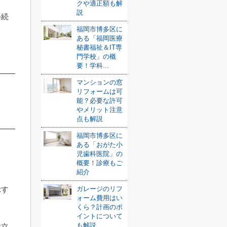
クや適正額も解
説
手続
福岡市博多区に
ある「福岡医療
秘書福祉＆IT専
門学校」の概
要！学科...
マンションの窓
リフォームは可
能？必要な許可
やメリット注意
点も解説
福岡市博多区に
ある「おがた小
児歯科医院」の
概要！診療もご
紹介
示す
ガレージのリフ
ォーム費用はい
くら？計画のポ
イントについて
も解説
成立