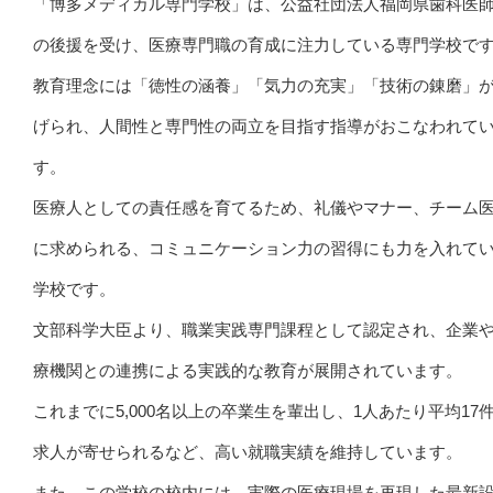
「博多メディカル専門学校」は、公益社団法人福岡県歯科医
の後援を受け、医療専門職の育成に注力している専門学校で
教育理念には「徳性の涵養」「気力の充実」「技術の錬磨」
げられ、人間性と専門性の両立を目指す指導がおこなわれて
す。
医療人としての責任感を育てるため、礼儀やマナー、チーム
に求められる、コミュニケーション力の習得にも力を入れて
学校です。
文部科学大臣より、職業実践専門課程として認定され、企業
療機関との連携による実践的な教育が展開されています。
これまでに5,000名以上の卒業生を輩出し、1人あたり平均17
求人が寄せられるなど、高い就職実績を維持しています。
また、この学校の校内には、実際の医療現場を再現した最新