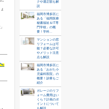
クや適正額も解
説
しょ
福岡市博多区に
ある「福岡医療
秘書福祉＆IT専
校」
門学校」の概
要！学科...
マンションの窓
リフォームは可
能？必要な許可
やメリット注意
点も解説
へ
福岡市博多区に
ある「おがた小
児歯科医院」の
概要！診療もご
紹介
ガレージのリフ
ォーム費用はい
くら？計画のポ
イントについて
も解説