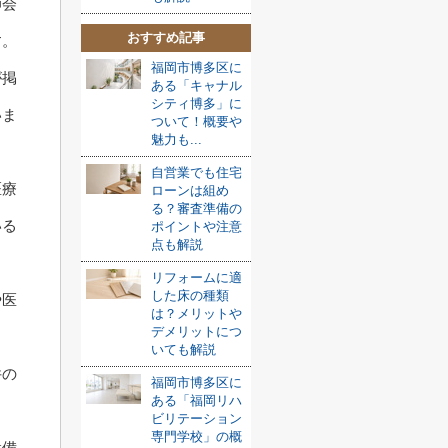
師会
おすすめ記事
す。
福岡市博多区に
が掲
ある「キャナル
シティ博多」に
いま
ついて！概要や
魅力も...
自営業でも住宅
医療
ローンは組め
る？審査準備の
いる
ポイントや注意
点も解説
リフォームに適
した床の種類
や医
は？メリットや
デメリットにつ
いても解説
件の
福岡市博多区に
ある「福岡リハ
ビリテーション
専門学校」の概
設備