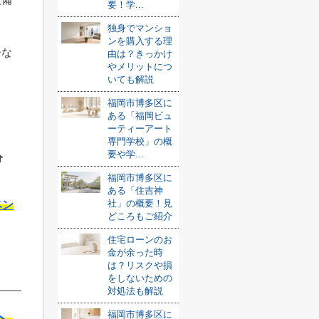
要！学...
独身でマンショ
ンを購入する理
ーな
由は？きっかけ
やメリットにつ
いても解説
福岡市博多区に
ある「福岡ビュ
ーティーアート
専門学校」の概
要や学...
分
福岡市博多区に
ある「住吉神
社」の概要！見
ベン
どころもご紹介
住宅ローンのお
金が余った時
は？リスクや損
をしないための
対処法も解説
福岡市博多区に
へ