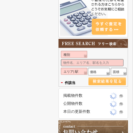
種別
エリア| 駅
価格
面積
-
件該当
掲載物件数
件
公開物件数
件
本日の更新件数
件