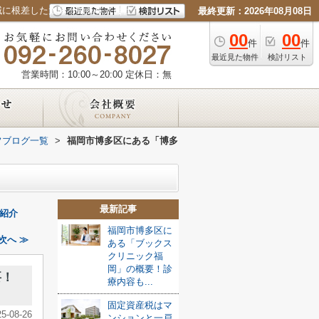
域に根差した太陽不動産株式会社
最終更新：2026年08月08日
00
00
件
件
最近見た物件
検討リスト
営業時間：10:00～20:00
定休日：無
フブログ一覧
>
福岡市博多区にある「博多
最新記事
紹介
福岡市博多区に
次へ ≫
ある「ブックス
クリニック福
岡」の概要！診
要！
療内容も...
固定資産税はマ
25-08-26
ンションと一戸