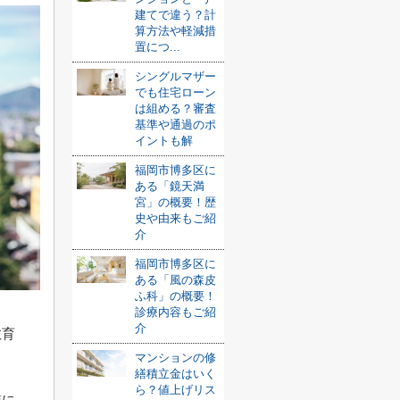
建てで違う？計
算方法や軽減措
置につ...
シングルマザー
でも住宅ローン
は組める？審査
基準や通過のポ
イントも解
福岡市博多区に
ある「鏡天満
宮」の概要！歴
史や由来もご紹
介
福岡市博多区に
ある「風の森皮
ふ科」の概要！
診療内容もご紹
介
教育
マンションの修
繕積立金はいく
ら？値上げリス
域に