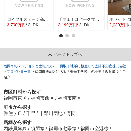
ロイヤルステージ高宮２
千早１丁目パークマンション
3,790万円
/ 3LDK
3,190万円
/ 3LDK
2,680万円
/
ページトップへ
福岡市のマンションと土地の売却・買取｜地域に根差した太陽不動産株式会社
>
ブログ記事一覧
>
福岡市博多区にある「東光中学校」の概要！教育環境もご
紹介
市区町村から探す
福岡市東区
/
福岡市西区
/
福岡市南区
町名から探す
香住ヶ丘
/
千早
/
十郎川団地
/
野間
路線から探す
西鉄貝塚線
/
筑肥線
/
福岡市七隈線
/
福岡市空港線
/