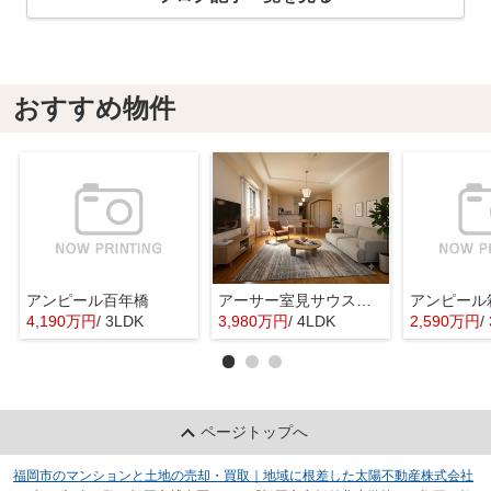
おすすめ物件
アンピール百年橋
アーサー室見サウスステージ
アンピール
4,190万円
/ 3LDK
3,980万円
/ 4LDK
2,590万円
/
ページトップへ
福岡市のマンションと土地の売却・買取｜地域に根差した太陽不動産株式会社