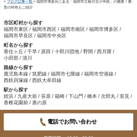
>
ブログ記事一覧
>
福岡市博多区にある「福岡市立板付北小学校」の概要！教
育の特色もご紹介
市区町村から探す
福岡市東区
/
福岡市西区
/
福岡市南区
/
福岡市博多区
/
福岡市早良区
/
福岡市中央区
町名から探す
香住ヶ丘
/
千早
/
原田
/
十郎川団地
/
野間
/
西月隈
/
小田部
/
清川
路線から探す
鹿児島本線
/
筑肥線
/
福岡市七隈線
/
福岡市空港線
/
西鉄貝塚線
/
西鉄大牟田線
駅から探す
姪浜
/
九産大前
/
笹原
/
箱崎
/
下山門
/
橋本
/
次郎丸
/
室見
/
香椎花園前
/
唐の原
電話でお問い合わせ