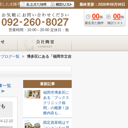
差した太陽不動産株式会社
最終更新：2026年08月08日
00
00
件
件
最近見た物件
検討リスト
営業時間：10:00～20:00
定休日：無
フブログ一覧
>
博多区にある「福岡市立吉
最新記事
事一覧
 ≫
福岡市博多区に
ある「ブックス
クリニック福
針も
岡」の概要！診
療内容も...
24-12-10
固定資産税はマ
ンションと一戸