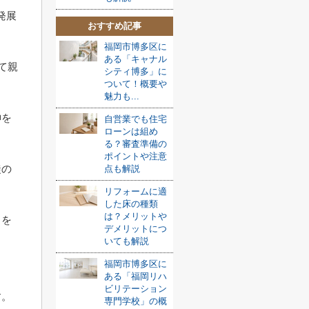
発展
おすすめ記事
福岡市博多区に
ある「キャナル
て親
シティ博多」に
ついて！概要や
魅力も...
神を
自営業でも住宅
ローンは組め
る？審査準備の
ポイントや注意
徒の
点も解説
リフォームに適
した床の種類
は？メリットや
りを
デメリットにつ
いても解説
福岡市博多区に
」
ある「福岡リハ
ビリテーション
す。
専門学校」の概