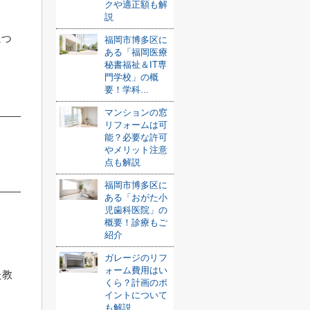
クや適正額も解
説
につ
福岡市博多区に
ある「福岡医療
秘書福祉＆IT専
門学校」の概
要！学科...
マンションの窓
リフォームは可
能？必要な許可
やメリット注意
点も解説
福岡市博多区に
ある「おがた小
児歯科医院」の
概要！診療もご
紹介
ガレージのリフ
ォーム費用はい
た教
くら？計画のポ
イントについて
も解説