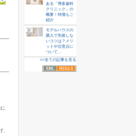
ベン
ある「博多歯科
クリニック」の
概要！特徴もご
紹介
モデルハウスの
購入で失敗しな
いコツは？メリ
ットや注意点に
ついて...
>>全ての記事を見る
XML
RSS2.0
切に
げ、