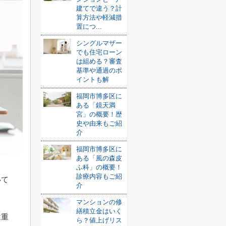
建てで違う？計
算方法や軽減措
置につ...
シングルマザー
でも住宅ローン
は組める？審査
基準や通過のポ
イントも解
福岡市博多区に
ある「鏡天満
宮」の概要！歴
史や由来もご紹
介
福岡市博多区に
ある「風の森皮
ふ科」の概要！
診療内容もご紹
いて
介
マンションの修
繕積立金はいく
は重
ら？値上げリス