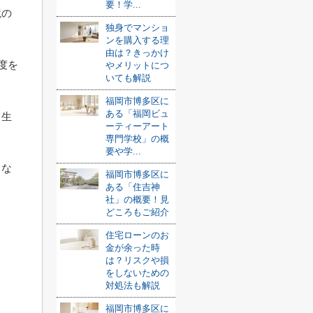
要！学...
境の
独身でマンショ
ンを購入する理
由は？きっかけ
度を
やメリットにつ
いても解説
福岡市博多区に
ある「福岡ビュ
、生
ーティーアート
専門学校」の概
要や学...
きな
福岡市博多区に
ある「住吉神
社」の概要！見
どころもご紹介
住宅ローンのお
金が余った時
は？リスクや損
をしないための
対処法も解説
福岡市博多区に