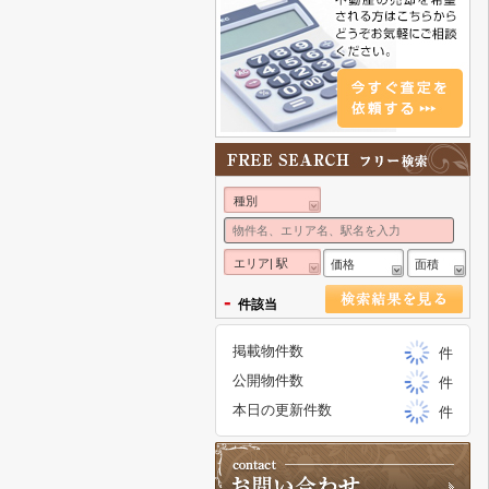
種別
エリア| 駅
価格
面積
-
件該当
掲載物件数
件
公開物件数
件
本日の更新件数
件