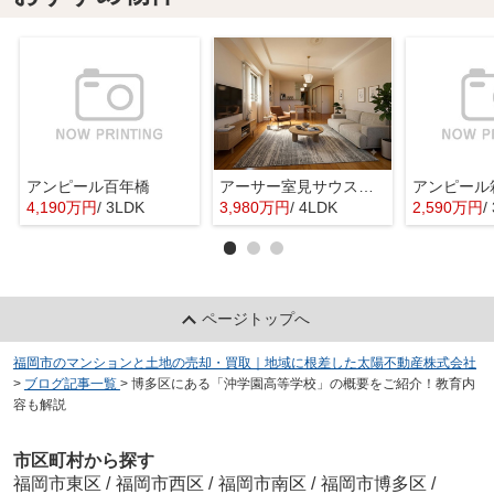
アンピール百年橋
アーサー室見サウスステージ
アンピール
4,190万円
/ 3LDK
3,980万円
/ 4LDK
2,590万円
/
ページトップへ
福岡市のマンションと土地の売却・買取｜地域に根差した太陽不動産株式会社
>
ブログ記事一覧
>
博多区にある「沖学園高等学校」の概要をご紹介！教育内
容も解説
市区町村から探す
福岡市東区
/
福岡市西区
/
福岡市南区
/
福岡市博多区
/