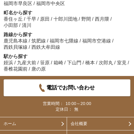
福岡市早良区
/
福岡市中央区
町名から探す
香住ヶ丘
/
千早
/
原田
/
十郎川団地
/
野間
/
西月隈
/
小田部
/
清川
路線から探す
鹿児島本線
/
筑肥線
/
福岡市七隈線
/
福岡市空港線
/
西鉄貝塚線
/
西鉄大牟田線
駅から探す
姪浜
/
九産大前
/
笹原
/
箱崎
/
下山門
/
橋本
/
次郎丸
/
室見
/
香椎花園前
/
唐の原
電話でお問い合わせ
営業時間：
10:00～20:00
定休日：
無
ホーム
会社概要