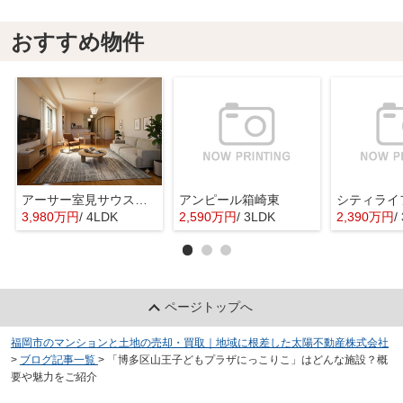
おすすめ物件
アーサー室見サウスステージ
アンピール箱崎東
シティライ
3,980万円
/ 4LDK
2,590万円
/ 3LDK
2,390万円
/
ページトップへ
福岡市のマンションと土地の売却・買取｜地域に根差した太陽不動産株式会社
>
ブログ記事一覧
>
「博多区山王子どもプラザにっこりこ」はどんな施設？概
要や魅力をご紹介