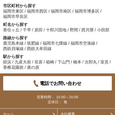
市区町村から探す
福岡市東区
/
福岡市西区
/
福岡市南区
/
福岡市博多区
/
福岡市早良区
町名から探す
香住ヶ丘
/
千早
/
原田
/
十郎川団地
/
野間
/
西月隈
/
小田部
路線から探す
鹿児島本線
/
筑肥線
/
福岡市七隈線
/
福岡市空港線
/
西鉄貝塚線
/
西鉄大牟田線
駅から探す
姪浜
/
九産大前
/
笹原
/
箱崎
/
下山門
/
橋本
/
次郎丸
/
室見
/
香椎花園前
/
唐の原
電話でお問い合わせ
営業時間：
10:00～20:00
定休日：
無
ホーム
会社概要