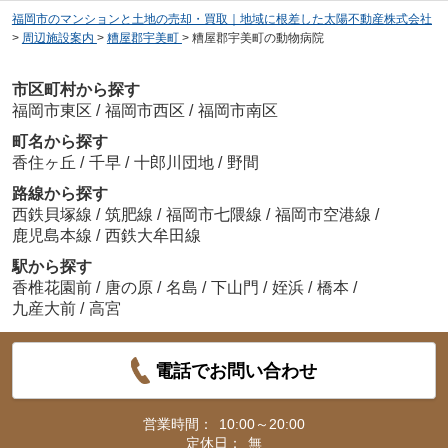
福岡市のマンションと土地の売却・買取｜地域に根差した太陽不動産株式会社
>
周辺施設案内
>
糟屋郡宇美町
>
糟屋郡宇美町の動物病院
市区町村から探す
福岡市東区
/
福岡市西区
/
福岡市南区
町名から探す
香住ヶ丘
/
千早
/
十郎川団地
/
野間
路線から探す
西鉄貝塚線
/
筑肥線
/
福岡市七隈線
/
福岡市空港線
/
鹿児島本線
/
西鉄大牟田線
駅から探す
香椎花園前
/
唐の原
/
名島
/
下山門
/
姪浜
/
橋本
/
九産大前
/
高宮
電話でお問い合わせ
営業時間：
10:00～20:00
定休日：
無