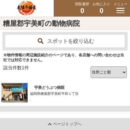
閲覧履歴
お気に入り
メニュー
0
0
糟屋郡宇美町の動物病院
スポットを絞り込む
※物件情報の周辺施設紹介のページであり、各店舗への問い合わせは当
社では対応できません。
該当件数
1
件
宇美どうぶつ病院
福岡県糟屋郡宇美町平和１丁目
-
ページトップへ