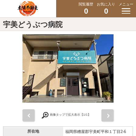
閲覧履歴
お気に入り
メニュー
0
0
宇美どうぶつ病院
前
次
画像タップで拡大表示【
1
/1】
所在地
福岡県糟屋郡宇美町平和１丁目2-6