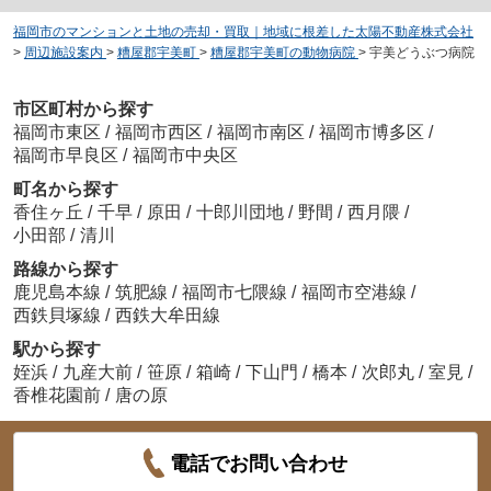
福岡市のマンションと土地の売却・買取｜地域に根差した太陽不動産株式会社
>
周辺施設案内
>
糟屋郡宇美町
>
糟屋郡宇美町の動物病院
>
宇美どうぶつ病院
市区町村から探す
福岡市東区
/
福岡市西区
/
福岡市南区
/
福岡市博多区
/
福岡市早良区
/
福岡市中央区
町名から探す
香住ヶ丘
/
千早
/
原田
/
十郎川団地
/
野間
/
西月隈
/
小田部
/
清川
路線から探す
鹿児島本線
/
筑肥線
/
福岡市七隈線
/
福岡市空港線
/
西鉄貝塚線
/
西鉄大牟田線
駅から探す
姪浜
/
九産大前
/
笹原
/
箱崎
/
下山門
/
橋本
/
次郎丸
/
室見
/
香椎花園前
/
唐の原
電話でお問い合わせ