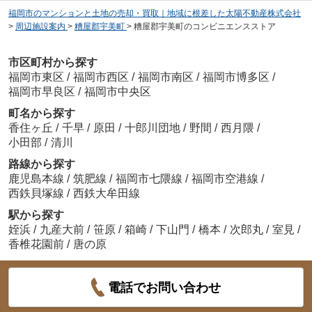
福岡市のマンションと土地の売却・買取｜地域に根差した太陽不動産株式会社
>
周辺施設案内
>
糟屋郡宇美町
>
糟屋郡宇美町のコンビニエンスストア
市区町村から探す
福岡市東区
/
福岡市西区
/
福岡市南区
/
福岡市博多区
/
福岡市早良区
/
福岡市中央区
町名から探す
香住ヶ丘
/
千早
/
原田
/
十郎川団地
/
野間
/
西月隈
/
小田部
/
清川
路線から探す
鹿児島本線
/
筑肥線
/
福岡市七隈線
/
福岡市空港線
/
西鉄貝塚線
/
西鉄大牟田線
駅から探す
姪浜
/
九産大前
/
笹原
/
箱崎
/
下山門
/
橋本
/
次郎丸
/
室見
/
香椎花園前
/
唐の原
電話でお問い合わせ