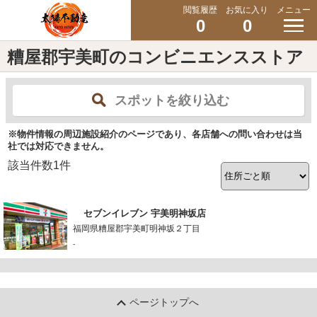
閲覧履歴
お気に入り
メニュー
0
0
糟屋郡宇美町のコンビニエンスストア
スポットを絞り込む
※物件情報の周辺施設紹介のページであり、各店舗への問い合わせは当
社では対応できません。
該当件数
1
件
セブンイレブン 宇美明神坂店
福岡県糟屋郡宇美町明神坂２丁目
-
ページトップへ