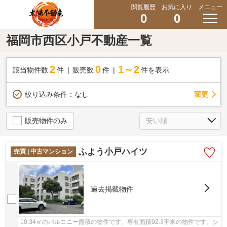
閲覧履歴
お気に入り
メニュー
0
0
福岡市西区小戸不動産一覧
2
0
1～2
該当物件数
件
販売数
件
件を表示
変更
絞り込み条件：
なし
販売物件のみ
ふよう小戸ハイツ
売買 | 中古マンション
過去掲載物件
10.34㎡のバルコニー面積の物件です。専有面積92.3平米の物件です。シ