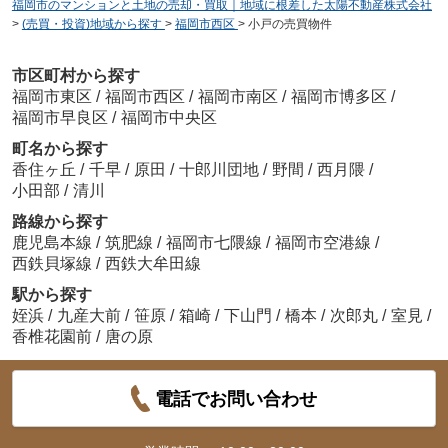
福岡市のマンションと土地の売却・買取｜地域に根差した太陽不動産株式会社
>
(売買・投資)地域から探す
>
福岡市西区
>
小戸の売買物件
市区町村から探す
福岡市東区
/
福岡市西区
/
福岡市南区
/
福岡市博多区
/
福岡市早良区
/
福岡市中央区
町名から探す
香住ヶ丘
/
千早
/
原田
/
十郎川団地
/
野間
/
西月隈
/
小田部
/
清川
路線から探す
鹿児島本線
/
筑肥線
/
福岡市七隈線
/
福岡市空港線
/
西鉄貝塚線
/
西鉄大牟田線
駅から探す
姪浜
/
九産大前
/
笹原
/
箱崎
/
下山門
/
橋本
/
次郎丸
/
室見
/
香椎花園前
/
唐の原
電話でお問い合わせ