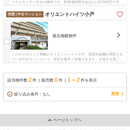
ステムキッチン付きの物件です。駐車場利用代金は1ヵ月3000円です。
当社オススメの不動産情報をお求めになるなら...
オリエントハイツ小戸
売買 | 中古マンション
過去掲載物件
こだわりポイント満載のオリエントハイツ小戸。浴室乾燥機が用意され
ている中古マンションで、浴室を素早く乾燥できます。立地する第二種
住居地域は、店舗や事務所、ホテル・旅館など...
2
0
1～2
該当物件数
件
販売数
件
件を表示
変更
絞り込み条件：
なし
ページトップへ