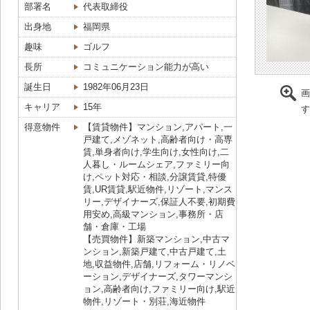
部署名
代表取締役
出身地
福岡県
趣味
ゴルフ
長所
コミュニケーション能力が高い
誕生日
1982年06月23日
画
キャリア
15年
す
得意物件
【賃貸物件】マンション,アパート,一
戸建て,メゾネット,高齢者向け・高専
賃,単身者向け,学生向け,女性向け,二
人暮し・ルームシェア,ファミリー向
け,ペット対応・相談,分譲賃貸,特優
賃,UR賃貸,駅近物件,リゾート,マンス
リー,デザイナーズ,保証人不要,初期費
用安め,高級マンション,事務所・店
舗・倉庫・工場
【売買物件】新築マンション,中古マ
ンション,新築戸建て,中古戸建て,土
地,収益物件,店舗,リフォーム・リノベ
ーション,デザイナーズ,タワーマンシ
ョン,高齢者向け,ファミリー向け,駅近
物件,リゾート・別荘,海近物件