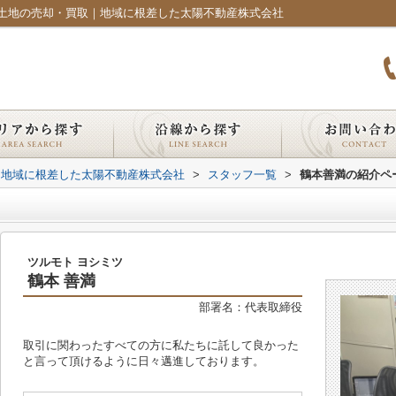
土地の売却・買取｜地域に根差した太陽不動産株式会社
｜地域に根差した太陽不動産株式会社
>
スタッフ一覧
>
鶴本善満の紹介ペ
ツルモト ヨシミツ
鶴本 善満
部署名：代表取締役
取引に関わったすべての方に私たちに託して良かった
と言って頂けるように日々邁進しております。