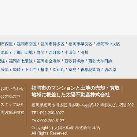
岡市西区
/
福岡市南区
/
福岡市博多区
/
福岡市早良区
/
福岡市中央区
原田
/
十郎川団地
/
野間
/
西月隈
/
小田部
/
清川
肥線
/
福岡市七隈線
/
福岡市空港線
/
西鉄貝塚線
/
西鉄大牟田線
笹原
/
箱崎
/
下山門
/
橋本
/
次郎丸
/
室見
/
香椎花園前
/
唐の原
福岡市のマンションと土地の売却・買取｜
お問い合わせ
地域に根差した太陽不動産株式会社
お客様の声
スタッフ紹介
福岡県福岡市博多区博多駅中央街5-12 博多東ビル2階 202
周辺施設検索
TEL:092-260-8027
FAX:092-260-8127
Copyright(c) 太陽不動産 株式会社 本店
All Rights Reserved.