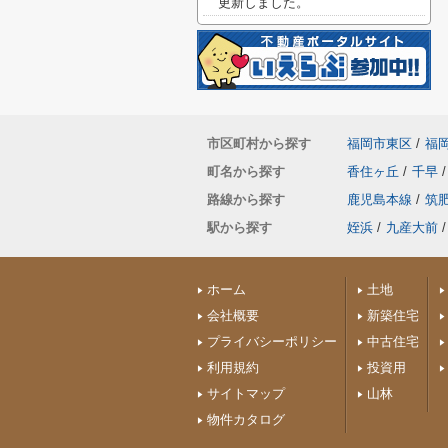
更新しました。
市区町村から探す
福岡市東区
/
福
町名から探す
香住ヶ丘
/
千早
/
路線から探す
鹿児島本線
/
筑
駅から探す
姪浜
/
九産大前
/
ホーム
土地
会社概要
新築住宅
プライバシーポリシー
中古住宅
利用規約
投資用
サイトマップ
山林
物件カタログ