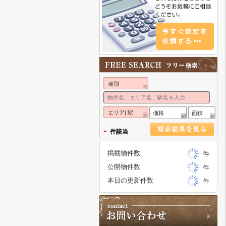
種別
エリア| 駅
価格
面積
-
件該当
掲載物件数
件
公開物件数
件
本日の更新件数
件