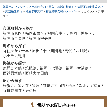
福岡市のマンションと土地の売却・買取｜地域に根差した太陽不動産株式会社
>
周辺施設案内
>
糟屋郡宇美町
>
糟屋郡宇美町のスーパー
>
にしてつストア 宇
美店
市区町村から探す
福岡市東区
/
福岡市西区
/
福岡市南区
/
福岡市博多区
/
福岡市早良区
/
福岡市中央区
町名から探す
香住ヶ丘
/
千早
/
原田
/
十郎川団地
/
野間
/
西月隈
/
小田部
/
清川
路線から探す
鹿児島本線
/
筑肥線
/
福岡市七隈線
/
福岡市空港線
/
西鉄貝塚線
/
西鉄大牟田線
駅から探す
姪浜
/
九産大前
/
笹原
/
箱崎
/
下山門
/
橋本
/
次郎丸
/
室見
/
香椎花園前
/
唐の原
電話でお問い合わせ