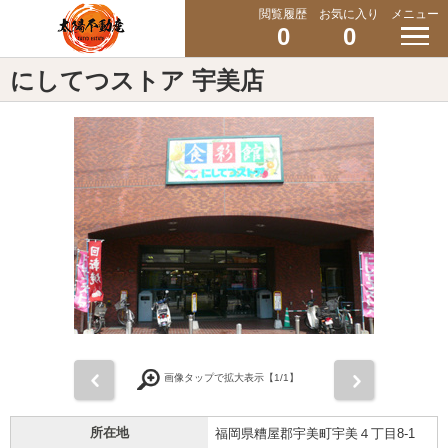
閲覧履歴
お気に入り
メニュー
0
0
にしてつストア 宇美店
前
次
画像タップで拡大表示【
1
/1】
所在地
福岡県糟屋郡宇美町宇美４丁目8-1