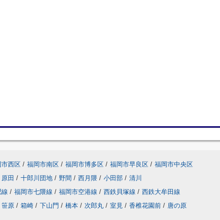
岡市西区
/
福岡市南区
/
福岡市博多区
/
福岡市早良区
/
福岡市中央区
原田
/
十郎川団地
/
野間
/
西月隈
/
小田部
/
清川
肥線
/
福岡市七隈線
/
福岡市空港線
/
西鉄貝塚線
/
西鉄大牟田線
笹原
/
箱崎
/
下山門
/
橋本
/
次郎丸
/
室見
/
香椎花園前
/
唐の原