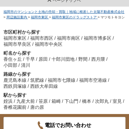
ページトップへ
福岡市のマンションと土地の売却・買取｜地域に根差した太陽不動産株式会社
>
周辺施設案内
>
福岡市東区
>
福岡市東区のドラッグストア
>
マツモトキヨシ
市区町村から探す
福岡市東区
/
福岡市西区
/
福岡市南区
/
福岡市博多区
/
福岡市早良区
/
福岡市中央区
町名から探す
香住ヶ丘
/
千早
/
原田
/
十郎川団地
/
野間
/
西月隈
/
小田部
/
清川
路線から探す
鹿児島本線
/
筑肥線
/
福岡市七隈線
/
福岡市空港線
/
西鉄貝塚線
/
西鉄大牟田線
駅から探す
姪浜
/
九産大前
/
笹原
/
箱崎
/
下山門
/
橋本
/
次郎丸
/
室見
/
香椎花園前
/
唐の原
電話でお問い合わせ