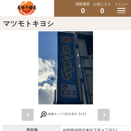
閲覧履歴
お気に入り
メニュー
0
0
マツモトキヨシ
前
次
画像タップで拡大表示【
1
/1】
所在地
福岡県福岡市東区下原４丁目2-1