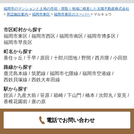
福岡市のマンションと土地の売却・買取｜地域に根差した太陽不動産株式会社
>
周辺施設案内
>
福岡市東区
>
福岡市東区のスーパー
>
マルキョウ
市区町村から探す
福岡市東区
/
福岡市西区
/
福岡市南区
/
福岡市博多区
/
福岡市早良区
町名から探す
香住ヶ丘
/
千早
/
原田
/
十郎川団地
/
野間
/
西月隈
/
小田部
路線から探す
鹿児島本線
/
筑肥線
/
福岡市七隈線
/
福岡市空港線
/
西鉄貝塚線
/
西鉄大牟田線
駅から探す
姪浜
/
九産大前
/
笹原
/
箱崎
/
下山門
/
橋本
/
次郎丸
/
室見
/
香椎花園前
/
唐の原
電話でお問い合わせ