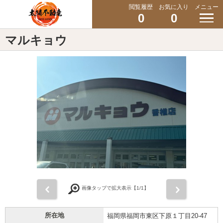
閲覧履歴
お気に入り
メニュー
0
0
マルキョウ
前
次
画像タップで拡大表示【
1
/1】
所在地
福岡県福岡市東区下原１丁目20-47