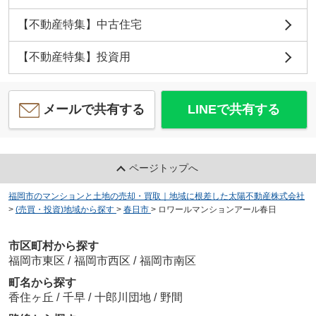
【不動産特集】中古住宅
【不動産特集】投資用
メールで共有する
LINEで共有する
ページトップへ
福岡市のマンションと土地の売却・買取｜地域に根差した太陽不動産株式会社
>
(売買・投資)地域から探す
>
春日市
>
ロワールマンションアール春日
市区町村から探す
福岡市東区
/
福岡市西区
/
福岡市南区
町名から探す
香住ヶ丘
/
千早
/
十郎川団地
/
野間