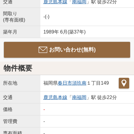
交通
鹿児島本線
「
南福岡
」駅 徒歩22分
間取り
-(-)
(専有面積)
築年月
1989年 6月(築37年)
お問い合わせ(無料)
物件概要
所在地
福岡県
春日市
須玖南
１丁目149
交通
鹿児島本線
「
南福岡
」駅 徒歩22分
価格
-
管理費
-
専有面積
-