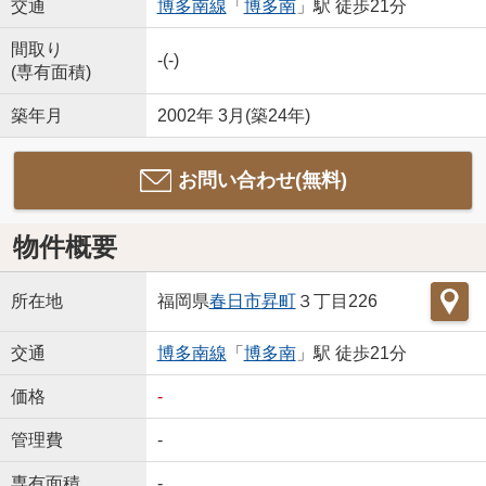
交通
博多南線
「
博多南
」駅 徒歩21分
間取り
-(-)
(専有面積)
築年月
2002年 3月(築24年)
お問い合わせ(無料)
物件概要
所在地
福岡県
春日市
昇町
３丁目226
交通
博多南線
「
博多南
」駅 徒歩21分
価格
-
管理費
-
専有面積
-