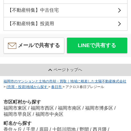
【不動産特集】中古住宅
【不動産特集】投資用
メールで共有する
LINEで共有する
ページトップへ
福岡市のマンションと土地の売却・買取｜地域に根差した太陽不動産株式会社
>
(売買・投資)地域から探す
>
春日市
>
アクロス春日プレジール
市区町村から探す
福岡市東区
/
福岡市西区
/
福岡市南区
/
福岡市博多区
/
福岡市早良区
/
福岡市中央区
町名から探す
香住ヶ丘
/
千早
/
原田
/
十郎川団地
/
野間
/
西月隈
/