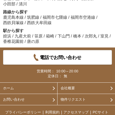
小田部
/
清川
路線から探す
鹿児島本線
/
筑肥線
/
福岡市七隈線
/
福岡市空港線
/
西鉄貝塚線
/
西鉄大牟田線
駅から探す
姪浜
/
九産大前
/
笹原
/
箱崎
/
下山門
/
橋本
/
次郎丸
/
室見
/
香椎花園前
/
唐の原
電話でお問い合わせ
営業時間：
10:00～20:00
定休日：
無
ホーム
会社概要
お問い合わせ
物件リクエスト
プライバシーポリシー
利用規約
アクセスマップ
PCサイト