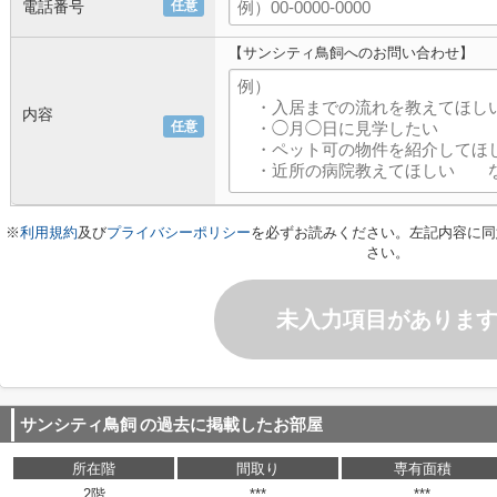
電話番号
任意
【サンシティ鳥飼へのお問い合わせ】
内容
任意
※
利用規約
及び
プライバシーポリシー
を必ずお読みください。左記内容に同
さい。
未入力項目がありま
サンシティ鳥飼
の過去に掲載したお部屋
所在階
間取り
専有面積
2階
***
***