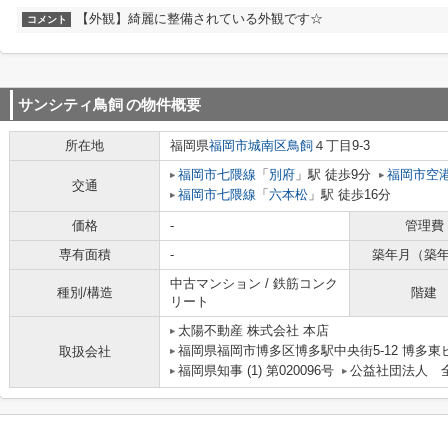
【外観】綺麗に整備されている外観です☆
コメント
サンシティ鳥飼
の物件概要
所在地
福岡県
福岡市城南区
鳥飼
４丁目9-3
福岡市七隈線
「
別府
」駅 徒歩9分
福岡市空
交通
福岡市七隈線
「
六本松
」駅 徒歩16分
価格
-
管理費
専有面積
-
築年月（築
中古マンション / 鉄筋コンク
種別/構造
階建
リート
太陽不動産 株式会社 本店
福岡県福岡市博多区博多駅中央街5-12 博多東ビル
取扱会社
福岡県知事 (1) 第020096号
公益社団法人 