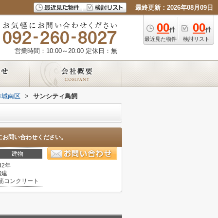
最終更新：2026年08月09日
00
00
件
件
最近見た物件
検討リスト
営業時間：10:00～20:00
定休日：無
市城南区
>
サンシティ鳥飼
にお問い合わせください。
建物
32年
階建
筋コンクリート