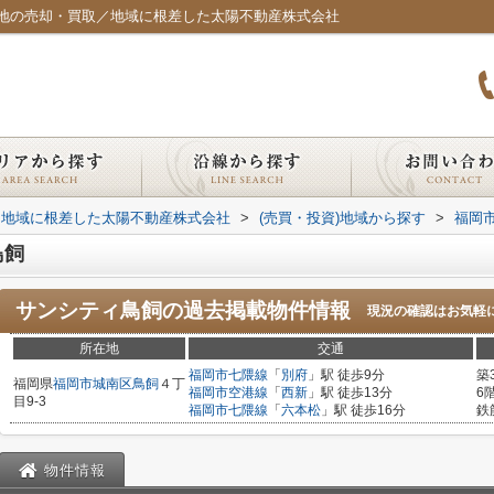
地の売却・買取／地域に根差した太陽不動産株式会社
｜地域に根差した太陽不動産株式会社
>
(売買・投資)地域から探す
>
福岡
鳥飼
サンシティ鳥飼
の過去掲載物件情報
現況の確認はお気軽
所在地
交通
福岡市七隈線
「
別府
」駅 徒歩9分
築
福岡県
福岡市城南区
鳥飼
４丁
福岡市空港線
「
西新
」駅 徒歩13分
6
目9-3
福岡市七隈線
「
六本松
」駅 徒歩16分
鉄
物件情報