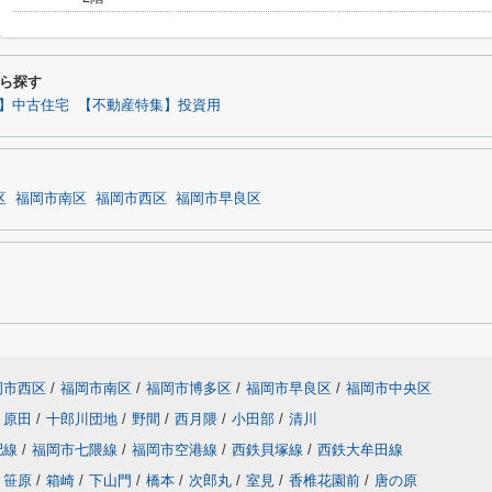
ら探す
】中古住宅
【不動産特集】投資用
区
福岡市南区
福岡市西区
福岡市早良区
岡市西区
/
福岡市南区
/
福岡市博多区
/
福岡市早良区
/
福岡市中央区
原田
/
十郎川団地
/
野間
/
西月隈
/
小田部
/
清川
肥線
/
福岡市七隈線
/
福岡市空港線
/
西鉄貝塚線
/
西鉄大牟田線
笹原
/
箱崎
/
下山門
/
橋本
/
次郎丸
/
室見
/
香椎花園前
/
唐の原