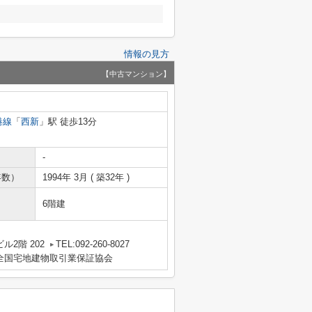
情報の見方
【中古マンション】
港線
「
西新
」駅 徒歩13分
-
年数）
1994年 3月 ( 築32年 )
6階建
2階 202
TEL:092-260-8027
全国宅地建物取引業保証協会