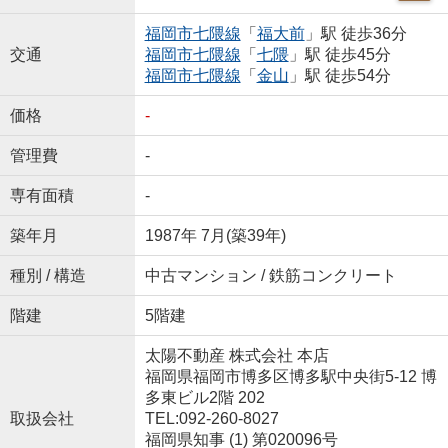
福岡市七隈線
「
福大前
」駅 徒歩36分
交通
福岡市七隈線
「
七隈
」駅 徒歩45分
福岡市七隈線
「
金山
」駅 徒歩54分
価格
-
管理費
-
専有面積
-
築年月
1987年 7月(築39年)
種別 / 構造
中古マンション / 鉄筋コンクリート
階建
5階建
太陽不動産 株式会社 本店
福岡県福岡市博多区博多駅中央街5-12 博
多東ビル2階 202
取扱会社
TEL:092-260-8027
福岡県知事 (1) 第020096号