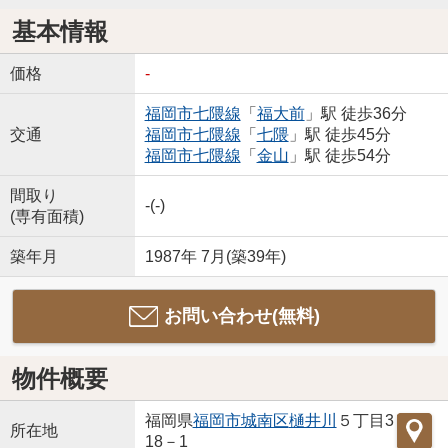
基本情報
価格
-
福岡市七隈線
「
福大前
」駅 徒歩36分
交通
福岡市七隈線
「
七隈
」駅 徒歩45分
福岡市七隈線
「
金山
」駅 徒歩54分
間取り
-(-)
(専有面積)
築年月
1987年 7月(築39年)
お問い合わせ(無料)
物件概要
福岡県
福岡市城南区
樋井川
５丁目3
所在地
18－1