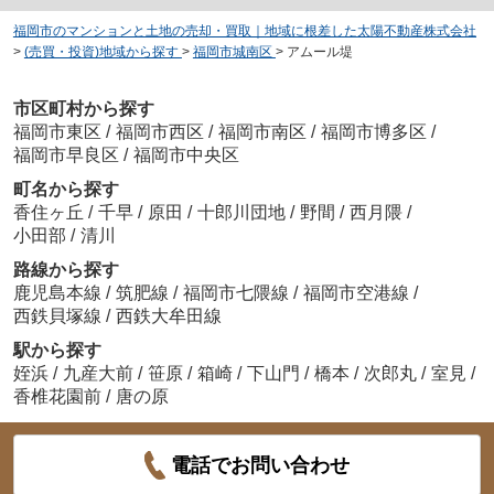
福岡市のマンションと土地の売却・買取｜地域に根差した太陽不動産株式会社
>
(売買・投資)地域から探す
>
福岡市城南区
>
アムール堤
市区町村から探す
福岡市東区
/
福岡市西区
/
福岡市南区
/
福岡市博多区
/
福岡市早良区
/
福岡市中央区
町名から探す
香住ヶ丘
/
千早
/
原田
/
十郎川団地
/
野間
/
西月隈
/
小田部
/
清川
路線から探す
鹿児島本線
/
筑肥線
/
福岡市七隈線
/
福岡市空港線
/
西鉄貝塚線
/
西鉄大牟田線
駅から探す
姪浜
/
九産大前
/
笹原
/
箱崎
/
下山門
/
橋本
/
次郎丸
/
室見
/
香椎花園前
/
唐の原
電話でお問い合わせ