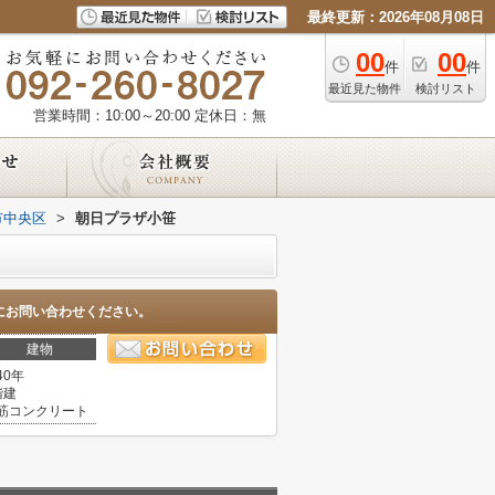
最終更新：2026年08月08日
00
00
件
件
最近見た物件
検討リスト
営業時間：10:00～20:00
定休日：無
市中央区
>
朝日プラザ小笹
にお問い合わせください。
建物
40年
階建
筋コンクリート