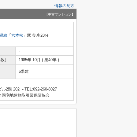
情報の見方
【中古マンション】
隈線
「
六本松
」駅 徒歩28分
-
年数）
1985年 10月 ( 築40年 )
6階建
2階 202
TEL:092-260-8027
全国宅地建物取引業保証協会