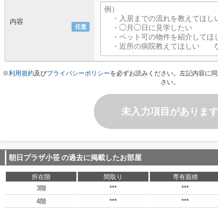
内容
任意
※
利用規約
及び
プライバシーポリシー
を必ずお読みください。左記内容に同
さい。
未入力項目がありま
朝日プラザ小笹
の過去に掲載したお部屋
所在階
間取り
専有面積
3階
***
***
4階
***
***