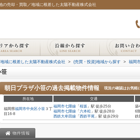
地の売却・買取／地域に根差した太陽不動産株式会社
｜地域に根差した太陽不動産株式会社
>
(売買・投資)地域から探す
>
福岡
小笹
朝日プラザ小笹
の過去掲載物件情報
現況の確認はお気軽
所在地
交通
福岡市七隈線
「
桜坂
」駅 徒歩25分
築
福岡県
福岡市中央区
小笹
３丁
福岡市七隈線
「
六本松
」駅 徒歩28分
6
目16-8
西鉄大牟田線
「
西鉄平尾
」駅 徒歩29分
鉄
物件情報