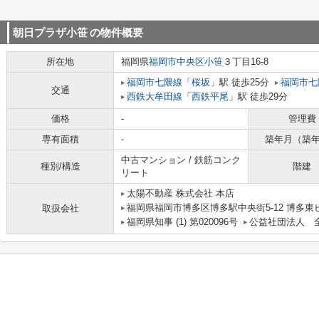
朝日プラザ小笹
の物件概要
所在地
福岡県
福岡市中央区
小笹
３丁目16-8
福岡市七隈線
「
桜坂
」駅 徒歩25分
福岡市七
交通
西鉄大牟田線
「
西鉄平尾
」駅 徒歩29分
価格
-
管理費
専有面積
-
築年月（築
中古マンション / 鉄筋コンク
種別/構造
階建
リート
太陽不動産 株式会社 本店
福岡県福岡市博多区博多駅中央街5-12 博多東ビル
取扱会社
福岡県知事 (1) 第020096号
公益社団法人 