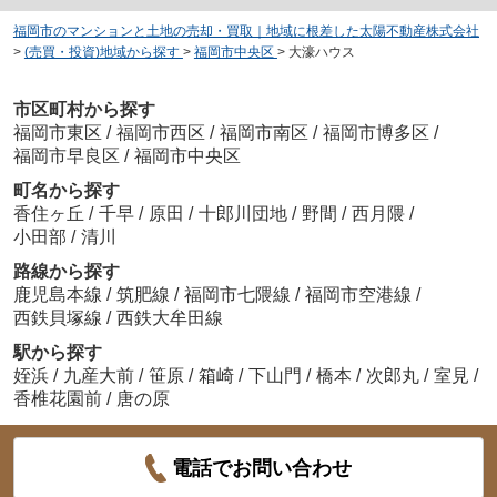
福岡市のマンションと土地の売却・買取｜地域に根差した太陽不動産株式会社
>
(売買・投資)地域から探す
>
福岡市中央区
>
大濠ハウス
市区町村から探す
福岡市東区
/
福岡市西区
/
福岡市南区
/
福岡市博多区
/
福岡市早良区
/
福岡市中央区
町名から探す
香住ヶ丘
/
千早
/
原田
/
十郎川団地
/
野間
/
西月隈
/
小田部
/
清川
路線から探す
鹿児島本線
/
筑肥線
/
福岡市七隈線
/
福岡市空港線
/
西鉄貝塚線
/
西鉄大牟田線
駅から探す
姪浜
/
九産大前
/
笹原
/
箱崎
/
下山門
/
橋本
/
次郎丸
/
室見
/
香椎花園前
/
唐の原
電話でお問い合わせ