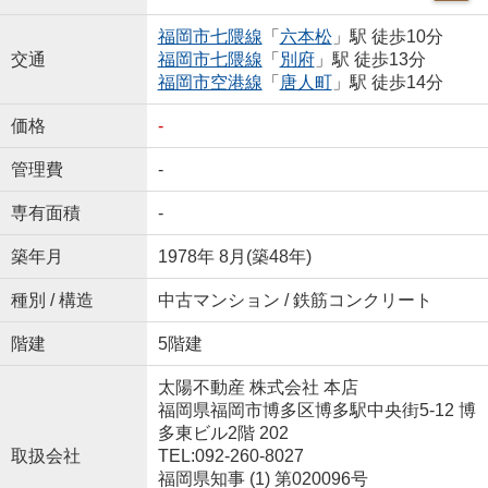
福岡市七隈線
「
六本松
」駅 徒歩10分
交通
福岡市七隈線
「
別府
」駅 徒歩13分
福岡市空港線
「
唐人町
」駅 徒歩14分
価格
-
管理費
-
専有面積
-
築年月
1978年 8月(築48年)
種別 / 構造
中古マンション / 鉄筋コンクリート
階建
5階建
太陽不動産 株式会社 本店
福岡県福岡市博多区博多駅中央街5-12 博
多東ビル2階 202
取扱会社
TEL:092-260-8027
福岡県知事 (1) 第020096号