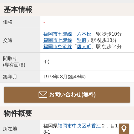
基本情報
価格
-
福岡市七隈線
「
六本松
」駅 徒歩10分
交通
福岡市七隈線
「
別府
」駅 徒歩13分
福岡市空港線
「
唐人町
」駅 徒歩14分
間取り
-(-)
(専有面積)
築年月
1978年 8月(築48年)
お問い合わせ(無料)
物件概要
福岡県
福岡市中央区
草香江
２丁目1
所在地
8-1