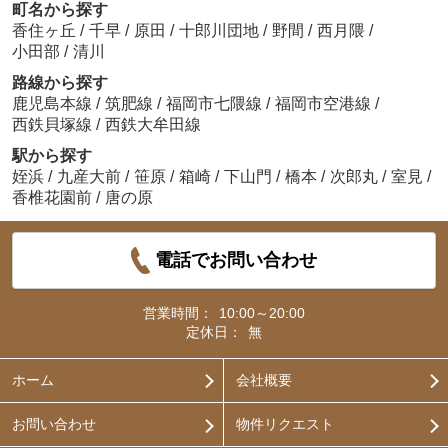
町名から探す
香住ヶ丘
/
千早
/
原田
/
十郎川団地
/
野間
/
西月隈
/
小田部
/
清川
路線から探す
鹿児島本線
/
筑肥線
/
福岡市七隈線
/
福岡市空港線
/
西鉄貝塚線
/
西鉄大牟田線
駅から探す
姪浜
/
九産大前
/
笹原
/
箱崎
/
下山門
/
橋本
/
次郎丸
/
室見
/
香椎花園前
/
唐の原
電話でお問い合わせ
営業時間：
10:00～20:00
定休日：
無
ホーム
会社概要
お問い合わせ
物件リクエスト