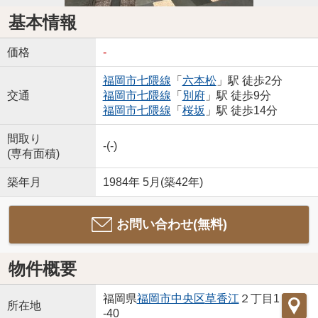
基本情報
価格
-
福岡市七隈線
「
六本松
」駅 徒歩2分
交通
福岡市七隈線
「
別府
」駅 徒歩9分
福岡市七隈線
「
桜坂
」駅 徒歩14分
間取り
-(-)
(専有面積)
築年月
1984年 5月(築42年)
お問い合わせ(無料)
物件概要
福岡県
福岡市中央区
草香江
２丁目1
所在地
-40