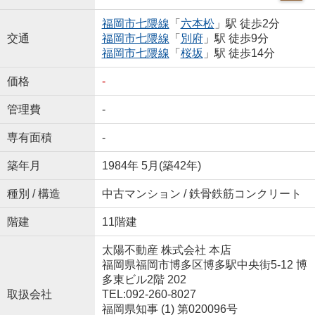
福岡市七隈線
「
六本松
」駅 徒歩2分
交通
福岡市七隈線
「
別府
」駅 徒歩9分
福岡市七隈線
「
桜坂
」駅 徒歩14分
価格
-
管理費
-
専有面積
-
築年月
1984年 5月(築42年)
種別 / 構造
中古マンション / 鉄骨鉄筋コンクリート
階建
11階建
太陽不動産 株式会社 本店
福岡県福岡市博多区博多駅中央街5-12 博
多東ビル2階 202
取扱会社
TEL:092-260-8027
福岡県知事 (1) 第020096号