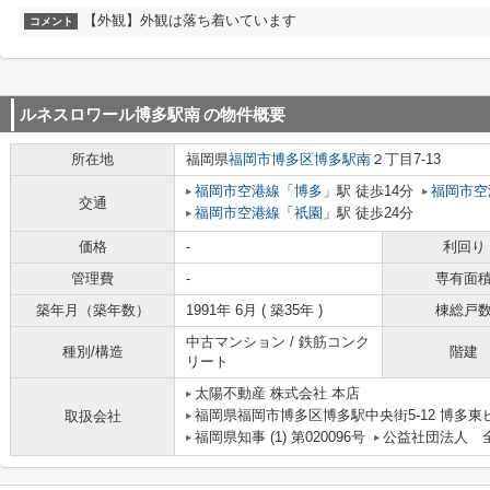
【外観】外観は落ち着いています
コメント
ルネスロワール博多駅南
の物件概要
所在地
福岡県
福岡市博多区
博多駅南
２丁目7-13
福岡市空港線
「
博多
」駅 徒歩14分
福岡市空
交通
福岡市空港線
「
祇園
」駅 徒歩24分
価格
-
利回り
管理費
-
専有面
築年月（築年数）
1991年 6月 ( 築35年 )
棟総戸
中古マンション / 鉄筋コンク
種別/構造
階建
リート
太陽不動産 株式会社 本店
福岡県福岡市博多区博多駅中央街5-12 博多東ビル
取扱会社
福岡県知事 (1) 第020096号
公益社団法人 