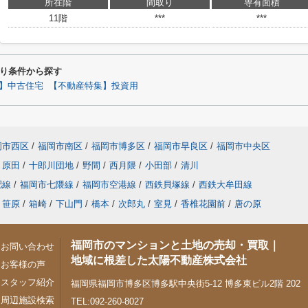
所在階
間取り
専有面積
11階
***
***
り条件から探す
】中古住宅
【不動産特集】投資用
岡市西区
/
福岡市南区
/
福岡市博多区
/
福岡市早良区
/
福岡市中央区
原田
/
十郎川団地
/
野間
/
西月隈
/
小田部
/
清川
肥線
/
福岡市七隈線
/
福岡市空港線
/
西鉄貝塚線
/
西鉄大牟田線
笹原
/
箱崎
/
下山門
/
橋本
/
次郎丸
/
室見
/
香椎花園前
/
唐の原
福岡市のマンションと土地の売却・買取｜
お問い合わせ
地域に根差した太陽不動産株式会社
お客様の声
スタッフ紹介
福岡県福岡市博多区博多駅中央街5-12 博多東ビル2階 202
周辺施設検索
TEL:092-260-8027