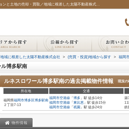
ルネスロワール博多駅南／福岡市のマンションと土地の売却・買取／地域に根差した太陽不動産株式会社
｜地域に根差した太陽不動産株式会社
>
(売買・投資)地域から探す
>
福岡
ール博多駅南
ルネスロワール博多駅南
の過去掲載物件情報
現況の
所在地
交通
福岡市空港線
「
博多
」駅 徒歩14分
築
福岡県
福岡市博多区
博多駅南
福岡市空港線
「
東比恵
」駅 徒歩15分
1
２丁目7-13
福岡市空港線
「
祇園
」駅 徒歩24分
鉄
物件情報