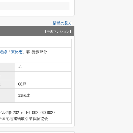
情報の見方
【中古マンション】
港線
「
東比恵
」駅 徒歩15分
-/-
積
-
数
68戸
11階建
2階 202
TEL:092-260-8027
全国宅地建物取引業保証協会