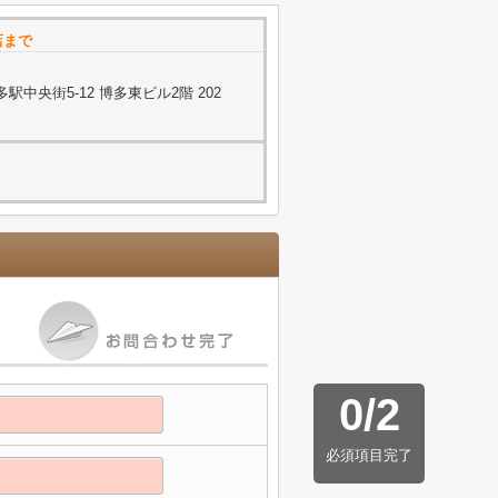
店まで
中央街5-12 博多東ビル2階 202
0
/
2
必須項目完了