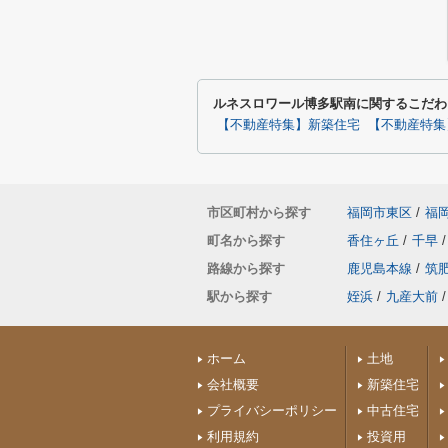
ルネスロワール博多駅南に関するこだわ
【不動産特集】新築住宅
【不動産特集
市区町村から探す
福岡市東区
/
福
町名から探す
香住ヶ丘
/
千早
/
路線から探す
鹿児島本線
/
筑
駅から探す
姪浜
/
九産大前
/
ホーム
土地
会社概要
新築住宅
プライバシーポリシー
中古住宅
利用規約
投資用