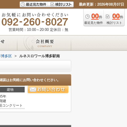
最終更新：2026年08月07日
00
00
件
件
最近見た物件
検討リスト
営業時間：10:00～20:00
定休日：無
市博多区
>
ルネスロワール博多駅南
確認はお気軽にお問い合わせください。
建物
35年
1階建
筋コンクリート