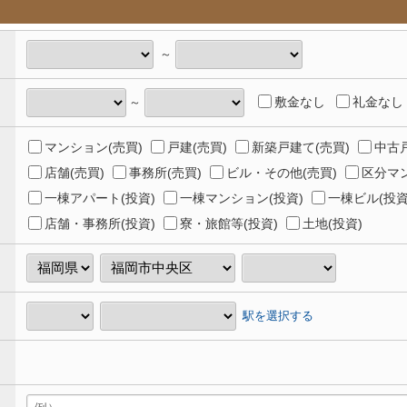
～
敷金なし
礼金なし
～
マンション(売買)
戸建(売買)
新築戸建て(売買)
中古戸
店舗(売買)
事務所(売買)
ビル・その他(売買)
区分マン
一棟アパート(投資)
一棟マンション(投資)
一棟ビル(投資
店舗・事務所(投資)
寮・旅館等(投資)
土地(投資)
駅を選択する