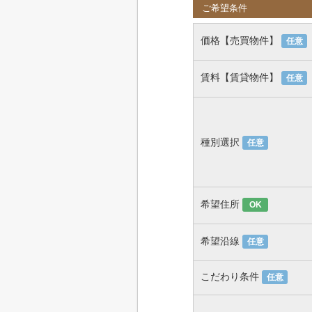
ご希望条件
価格【売買物件】
任意
賃料【賃貸物件】
任意
種別選択
任意
希望住所
OK
希望沿線
任意
こだわり条件
任意