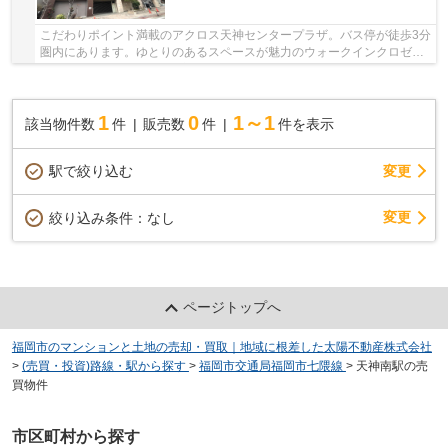
こだわりポイント満載のアクロス天神センタープラザ。バス停が徒歩3分
圏内にあります。ゆとりのあるスペースが魅力のウォークインクロゼッ
トです。駅徒歩5分という立地が魅力的な物件...
1
0
1～1
該当物件数
件
販売数
件
件を表示
駅で絞り込む
変更
変更
絞り込み条件：
なし
ページトップへ
福岡市のマンションと土地の売却・買取｜地域に根差した太陽不動産株式会社
>
(売買・投資)路線・駅から探す
>
福岡市交通局福岡市七隈線
>
天神南駅の売
買物件
市区町村から探す