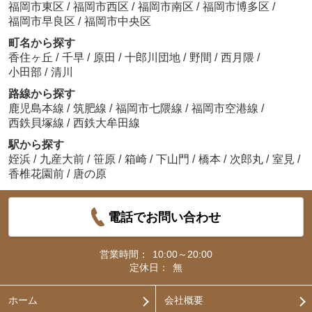
福岡市東区
/
福岡市西区
/
福岡市南区
/
福岡市博多区
/
福岡市早良区
/
福岡市中央区
町名から探す
香住ヶ丘
/
千早
/
原田
/
十郎川団地
/
野間
/
西月隈
/
小田部
/
清川
路線から探す
鹿児島本線
/
筑肥線
/
福岡市七隈線
/
福岡市空港線
/
西鉄貝塚線
/
西鉄大牟田線
駅から探す
姪浜
/
九産大前
/
笹原
/
箱崎
/
下山門
/
橋本
/
次郎丸
/
室見
/
香椎花園前
/
唐の原
電話でお問い合わせ
営業時間：
10:00～20:00
定休日：
無
ホーム
会社概要