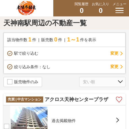
閲覧履歴
お気に入り
メニュー
0
0
天神南駅周辺の不動産一覧
1
0
1～1
該当物件数
件
販売数
件
件を表示
駅で絞り込む
変更
変更
絞り込み条件：
なし
販売物件のみ
アクロス天神センタープラザ
売買 | 中古マンション
過去掲載物件