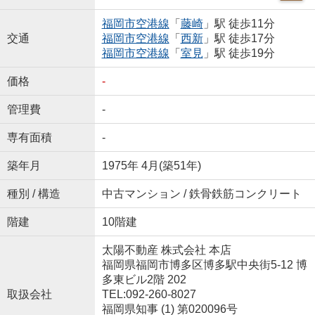
福岡市空港線
「
藤崎
」駅 徒歩11分
交通
福岡市空港線
「
西新
」駅 徒歩17分
福岡市空港線
「
室見
」駅 徒歩19分
価格
-
管理費
-
専有面積
-
築年月
1975年 4月(築51年)
種別 / 構造
中古マンション / 鉄骨鉄筋コンクリート
階建
10階建
太陽不動産 株式会社 本店
福岡県福岡市博多区博多駅中央街5-12 博
多東ビル2階 202
取扱会社
TEL:092-260-8027
福岡県知事 (1) 第020096号