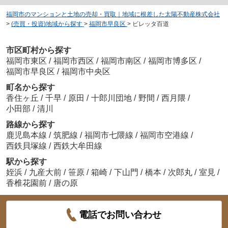
福岡市のマンションと土地の売却・買取｜地域に根差した太陽不動産株式会社
>
(売買・投資)地域から探す
>
福岡市早良区
>
ビレッタ百道
市区町村から探す
福岡市東区
/
福岡市西区
/
福岡市南区
/
福岡市博多区
/
福岡市早良区
/
福岡市中央区
町名から探す
香住ヶ丘
/
千早
/
原田
/
十郎川団地
/
野間
/
西月隈
/
小田部
/
清川
路線から探す
鹿児島本線
/
筑肥線
/
福岡市七隈線
/
福岡市空港線
/
西鉄貝塚線
/
西鉄大牟田線
駅から探す
姪浜
/
九産大前
/
笹原
/
箱崎
/
下山門
/
橋本
/
次郎丸
/
室見
/
香椎花園前
/
唐の原
電話でお問い合わせ