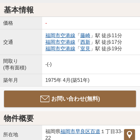
基本情報
価格
-
福岡市空港線
「
藤崎
」駅 徒歩11分
交通
福岡市空港線
「
西新
」駅 徒歩17分
福岡市空港線
「
室見
」駅 徒歩19分
間取り
-(-)
(専有面積)
築年月
1975年 4月(築51年)
お問い合わせ(無料)
物件概要
福岡県
福岡市早良区
百道
１丁目33-
所在地
22