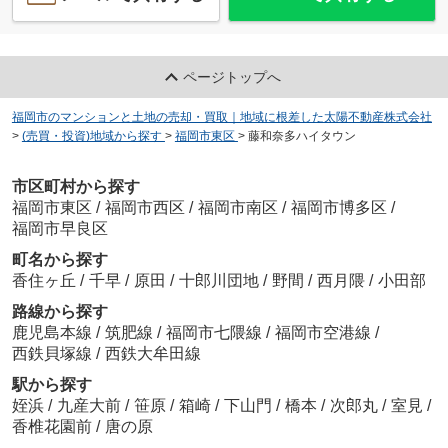
ページトップへ
福岡市のマンションと土地の売却・買取｜地域に根差した太陽不動産株式会社
>
(売買・投資)地域から探す
>
福岡市東区
>
藤和奈多ハイタウン
市区町村から探す
福岡市東区
/
福岡市西区
/
福岡市南区
/
福岡市博多区
/
福岡市早良区
町名から探す
香住ヶ丘
/
千早
/
原田
/
十郎川団地
/
野間
/
西月隈
/
小田部
路線から探す
鹿児島本線
/
筑肥線
/
福岡市七隈線
/
福岡市空港線
/
西鉄貝塚線
/
西鉄大牟田線
駅から探す
姪浜
/
九産大前
/
笹原
/
箱崎
/
下山門
/
橋本
/
次郎丸
/
室見
/
香椎花園前
/
唐の原