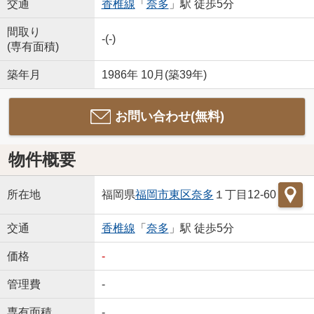
交通
香椎線
「
奈多
」駅 徒歩5分
間取り
-(-)
(専有面積)
築年月
1986年 10月(築39年)
お問い合わせ(無料)
物件概要
所在地
福岡県
福岡市東区
奈多
１丁目12-60
交通
香椎線
「
奈多
」駅 徒歩5分
価格
-
管理費
-
専有面積
-